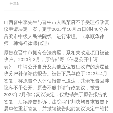
分享到：
山西晋中李先生与晋中市人民某府不予受理行政复
议申请决定一案，定于
年
月
日
时
分在
2025
10
21
8
40
吕梁市中级人民法院线上进行审理。（李顺华律
师、韩海祥律师代理）
原告在晋中市拥有合法房屋，系相关改造项目被征
收户。
年
月，原告邮寄《信息公开申请
2023
3
表》，申请公开自身及其他五位被征收户的房屋征
收分户补偿评估报告。被告下属单位于
年
月
2023
4
答复，称原告个人评估报告已送达，其余报告因涉
隐私不予公开。原告不服申请行政复议，被告
年
月作出复议决定，仅撤销关于原告报告的
2023
7
答复。后续原告起诉，法院两审判决均要求被告下
属单位重新答复，并撤销被告此前复议决定中维持